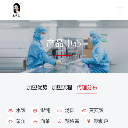
产品中心
加盟优势
加盟流程
代理分布
水饺
馄饨
汤圆
蒸煎饺
菜角
面条
辣椒酱
糖葫芦