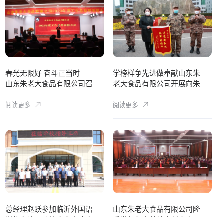
春光无限好 奋斗正当时——
学榜样争先进做奉献山东朱
山东朱老大食品有限公司召
老大食品有限公司开展向朱
开2023年度工作总结表彰大
呈镕同志学习活动
阅读更多
阅读更多
会
总经理赵跃参加临沂外国语
山东朱老大食品有限公司隆