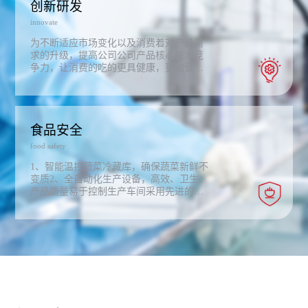
创新研发
innovate
为不断适应市场变化以及消费着对产品需
求的升级，提高公司公司产品核心技术竞
争力，让消费的吃的更具健康，更加营
养，公司成立研发中心；通过整合相关研
发资源和人才优势，实现信息、技术、人
才及产品提质升级的有效衔接。技术研发
中心以自主创新为本，以服务于公司的生
食品安全
存、发展为主旨，求真务实，开拓创新，
持续提高公司的市场竞争力，同时公司以
food safety
现有的技术积累为基础，广泛开展技术合
作，现阶段已与相关高等院校进行了深度
1、智能温控蔬菜冷藏库，确保蔬菜新鲜不
战略合作，为企业的持续健康、长远发展
变质2、全自动化生产设备，高效、卫生、
提供技术支持和研发保障。
产品质量易于控制生产车间采用先进的新
风净化系统和紫外杀菌系统确保生产环境
安全卫生。3、复叠式制冷机，环保、安
全、制冷效果好螺旋式速冻机，速冻时间
短，最大限度的确保了水饺等速冻产品的
新鲜和口感。4、现代化标准实验室，进行
原材料，半成品，成品检验，保证食品安
全。